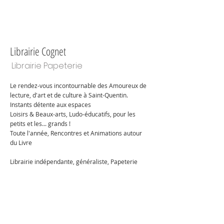
Librairie Cognet
Librairie Papeterie
Le rendez-vous incontournable des Amoureux de
lecture, d'art et de culture à Saint-Quentin.
Instants détente aux espaces
Loisirs & Beaux-arts, Ludo-éducatifs, pour les
petits et les... grands !
Toute l'année, Rencontres et Animations autour
du Livre
Librairie indépendante, généraliste, Papeterie
PLEIN CIEL scolaire et fournitures de bureau,
Carterie, Loisirs Créatifs & beaux arts DALBE, Jeux
ludo-éducatifs, Espace religions SILOË...
03 23 62 72 89