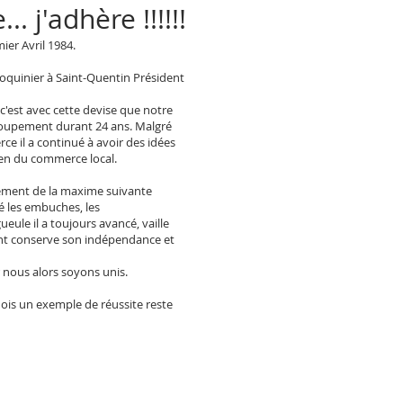
. j'adhère !!!!!!
er Avril 1984.
quinier à Saint-Quentin Président
est avec cette devise que notre
roupement durant 24 ans. Malgré
rce il a continué à avoir des idées
bien du commerce local.
alement de la maxime suivante
é les embuches, les
eule il a toujours avancé, vaille
ent conserve son indépendance et
nous alors soyons unis.
is un exemple de réussite reste